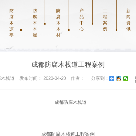
防
防
防
产
工
新
腐
腐
腐
品
程
闻
木
木
木
中
案
资
凉
木
木
心
例
讯
防腐木木屋
防腐木栅栏
防腐木栈道
防腐木栈道
亭
屋
材
成都防腐木栈道工程案例
栈道 发布时间： 2020-04-29 作者：
分享到：
成都防腐木栈道
工程案例